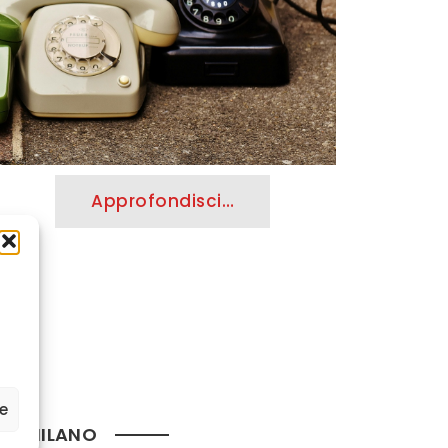
Approfondisci…
ze
TO MILANO