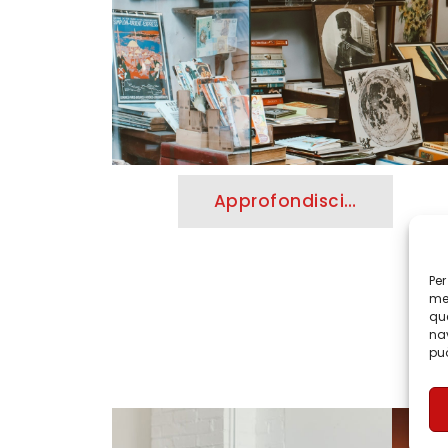
Approfondisci…
Per
mem
que
nav
può